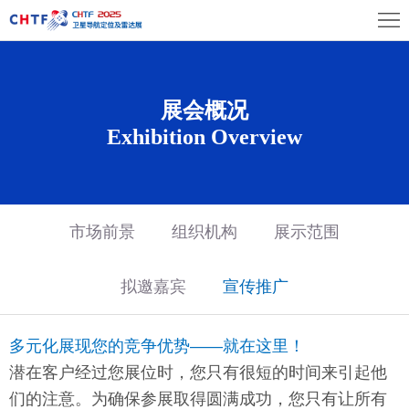
首
页
展
会
展
展会概况
Exhibition Overview
概
商
观
况
中
众
展
心
中
览
同
市场前景
组织机构
展示范围
心
场
期
媒
拟邀嘉宾
宣传推广
馆
活
体
联
多元化展现您的竞争优势——就在这里！
动
中
系
潜在客户经过您展位时，您只有很短的时间来引起他
心
我
们的注意。为确保参展取得圆满成功，您只有让所有