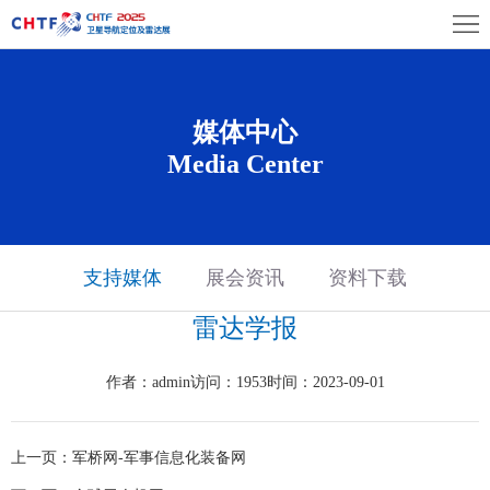
首
页
展
会
展
媒体中心
Media Center
概
商
观
况
中
众
展
心
中
览
同
支持媒体
展会资讯
资料下载
心
雷达学报
场
期
媒
馆
活
体
联
作者：admin
访问：1953
时间：2023-09-01
动
中
系
上一页：
军桥网-军事信息化装备网
心
我